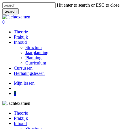
Skip
Hit enter to search or ESC to close
to
Search
main
Close
content
Search
account
0
Menu
Theorie
Praktijk
Inhoud
Structuur
Jaarplanning
Planning
Curriculum
Cursussen
Herhalingslessen
Mijn lessen
account
0
Theorie
Praktijk
Inhoud
Structuur