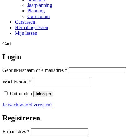
Jaarplanning
Planning
Curriculum
Cursussen
Herhalingslessen
Mijn lessen
Close
Cart
Cart
Login
Vereist
Gebruikersnaam of e-mailadres
*
Vereist
Wachtwoord
*
Onthouden
Inloggen
Je wachtwoord vergeten?
Registreren
Vereist
E-mailadres
*