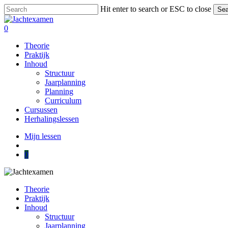
Skip
Hit enter to search or ESC to close
Sea
to
Close
main
Search
account
0
content
Menu
Theorie
Praktijk
Inhoud
Structuur
Jaarplanning
Planning
Curriculum
Cursussen
Herhalingslessen
Mijn lessen
account
0
Theorie
Praktijk
Inhoud
Structuur
Jaarplanning